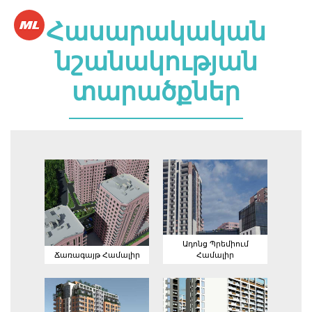
Հասարակական
նշանակության
տարածքներ
Ադոնց
Ճառագայթ
Պրեմիում
Համալիր
Համալիր
Ադոնց Պրեմիում
Ճառագայթ Համալիր
Համալիր
Դալմա
Այգիներ