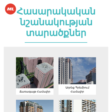
Հասարակական
նշանակության
տարածքներ
Ադոնց
Ճառագայթ
Պրեմիում
Համալիր
Համալիր
Ադոնց Պրեմիում
Ճառագայթ Համալիր
Համալիր
Դալմա
Այգիներ