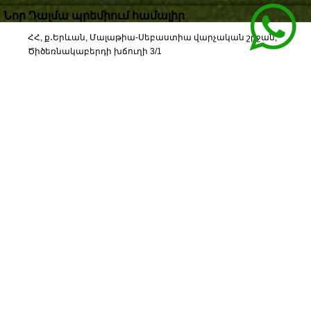
Նոր Դալմա պրեմիում համալիր
ՀՀ, ք․Երևան, Մալաթիա-Սեբաստիա վարչական շրջան,
Ծիծեռնակաբերդի խճուղի 3/1
ՇԻՆՈՒԹՅԱՆ ՄԱՍԻՆ
բնակարաններ
271 Բնակարան