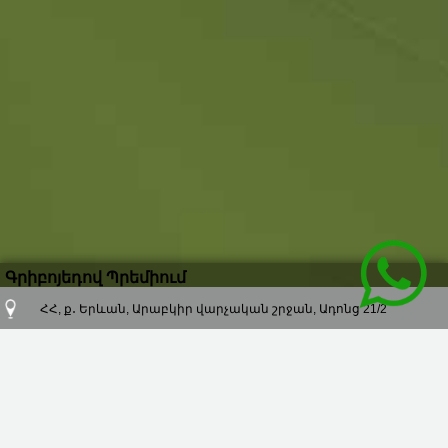
Գրիբոյեդով Պրեմիում
ՀՀ, ք․ Երևան, Արաբկիր վարչական շրջան, Ադոնց 21/2